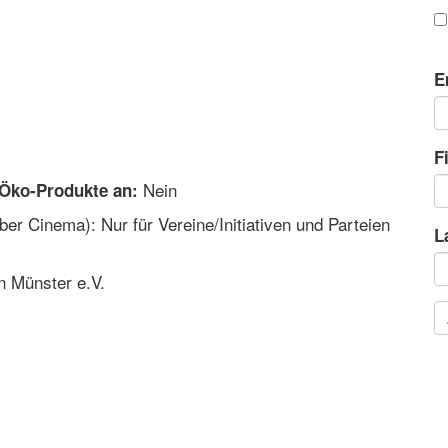
E
F
Nein
 Öko-Produkte an:
r Cinema): Nur für Vereine/Initiativen und Parteien
L
n Münster e.V.