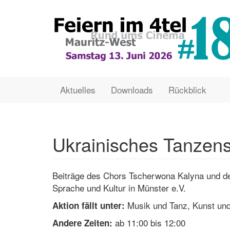
Direkt
zum
Inhalt
Main
User
Aktuelles
Downloads
Rückblick
navigation
account
menu
Ukrainisches Tanzen
Beiträge des Chors Tscherwona Kalyna und d
Sprache und Kultur in Münster e.V.
Musik und Tanz, Kunst und
Aktion fällt unter:
ab 11:00 bis 12:00
Andere Zeiten: