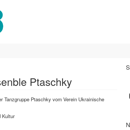
S
senble Ptaschky
er Tanzgruppe Ptaschky vom Verein Ukrainische
 Kultur
N