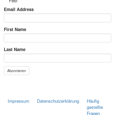
Fest
Email Address
First Name
Last Name
Abonnieren
Impressum
Datenschutzerklärung
Häufig
Footer
gestellte
menu
Fragen