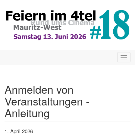
Direkt
zum
Inhalt
Togg
navig
Anmelden von
Veranstaltungen -
Anleitung
1. April 2026