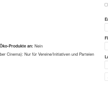
E
F
Nein
 Öko-Produkte an:
r Cinema): Nur für Vereine/Initiativen und Parteien
L