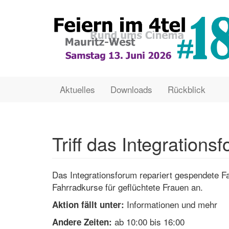
Direkt
zum
Inhalt
Main
User
Aktuelles
Downloads
Rückblick
navigation
account
menu
Triff das Integrations
Das Integrationsforum repariert gespendete F
Fahrradkurse für geflüchtete Frauen an.
Informationen und mehr
Aktion fällt unter:
ab 10:00 bis 16:00
Andere Zeiten: