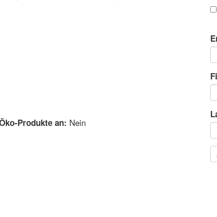
E
F
L
Nein
 Öko-Produkte an: