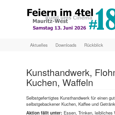
Direkt
zum
Inhalt
Main
User
Aktuelles
Downloads
Rückblick
navigation
account
menu
Kunsthandwerk, Flohm
Kuchen, Waffeln
Selbstgefertigtes Kunsthandwerk für einen gu
selbstgebackener Kuchen, Kaffee und Getränk
Essen, Trinken, leibliches 
Aktion fällt unter: