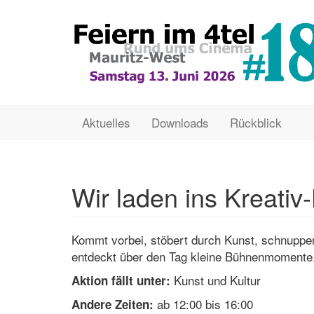
Direkt
zum
Inhalt
Main
User
Aktuelles
Downloads
Rückblick
navigation
account
menu
Wir laden ins Kreativ
Kommt vorbei, stöbert durch Kunst, schnuppert
entdeckt über den Tag kleine Bühnenmomente
Kunst und Kultur
Aktion fällt unter:
ab 12:00 bis 16:00
Andere Zeiten: