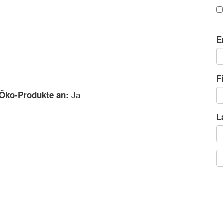
E
F
Ja
 Öko-Produkte an:
L