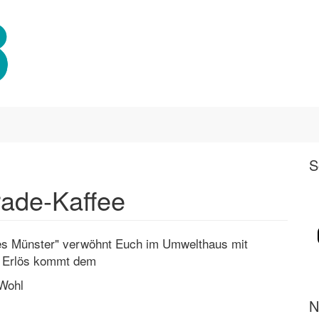
S
rade-Kaffee
ies Münster" verwöhnt Euch im Umwelthaus mit
er Erlös kommt dem
 Wohl
N