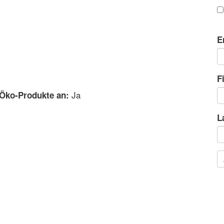
E
F
Ja
 Öko-Produkte an:
L