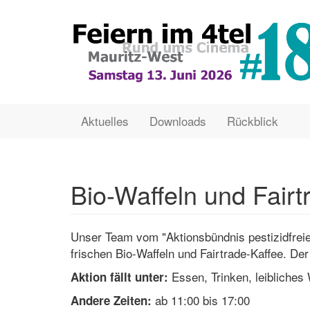
Direkt
zum
Inhalt
Main
User
Aktuelles
Downloads
Rückblick
navigation
account
menu
Bio-Waffeln und Fairt
Unser Team vom "Aktionsbündnis pestizidfre
frischen Bio-Waffeln und Fairtrade-Kaffee. D
Essen, Trinken, leibliches
Aktion fällt unter:
ab 11:00 bis 17:00
Andere Zeiten: