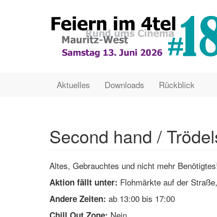
Direkt
zum
Inhalt
Main
User
Aktuelles
Downloads
Rückblick
navigation
account
menu
Second hand / Trödel
Altes, Gebrauchtes und nicht mehr Benötigtes
Flohmärkte auf der Straße,
Aktion fällt unter:
ab 13:00 bis 17:00
Andere Zeiten:
Nein
Chill Out Zone: