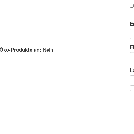
E
F
Nein
 Öko-Produkte an:
L