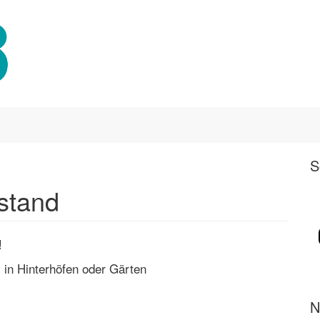
S
stand
!
 in Hinterhöfen oder Gärten
N