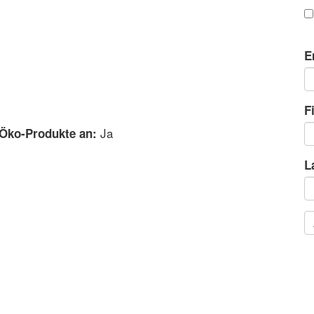
E
F
Ja
 Öko-Produkte an:
L