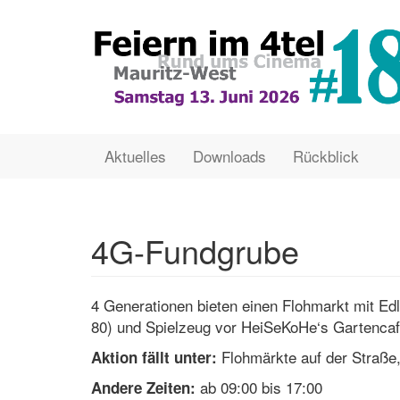
Direkt
zum
Inhalt
Main
User
Aktuelles
Downloads
Rückblick
navigation
account
menu
4G-Fundgrube
4 Generationen bieten einen Flohmarkt mit Ed
80) und Spielzeug vor HeiSeKoHe‘s Gartencaf
Flohmärkte auf der Straße,
Aktion fällt unter:
ab 09:00 bis 17:00
Andere Zeiten: