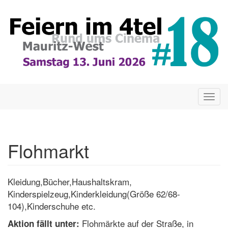
Direkt
zum
Inhalt
Togg
navig
Flohmarkt
Kleidung,Bücher,Haushaltskram,
Kinderspielzeug,Kinderkleidung(Größe 62/68-
104),Kinderschuhe etc.
Flohmärkte auf der Straße, in
Aktion fällt unter: