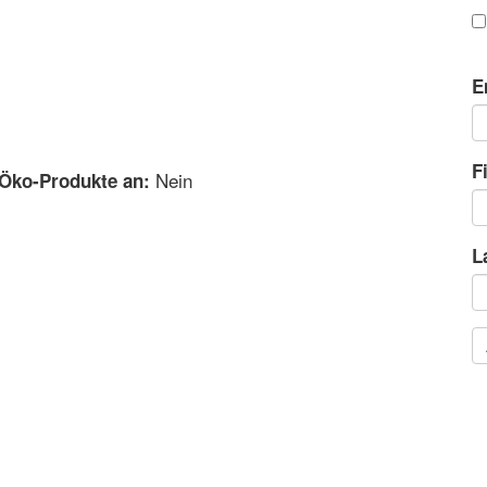
E
F
Nein
 Öko-Produkte an:
L