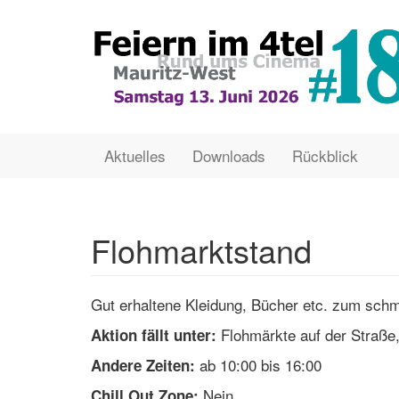
Direkt
zum
Inhalt
Main
User
Aktuelles
Downloads
Rückblick
navigation
account
menu
Flohmarktstand
Gut erhaltene Kleidung, Bücher etc. zum schm
Flohmärkte auf der Straße,
Aktion fällt unter:
ab 10:00 bis 16:00
Andere Zeiten:
Nein
Chill Out Zone: