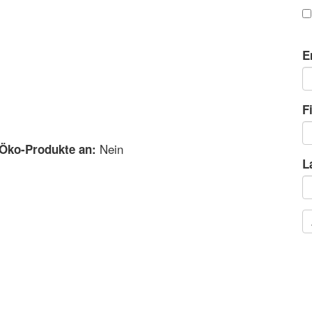
E
F
Nein
 Öko-Produkte an:
L