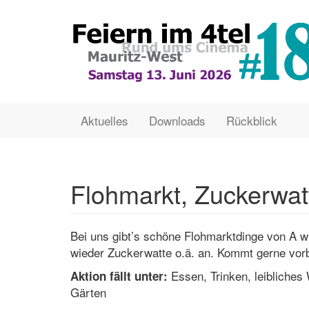
Direkt
zum
Inhalt
Main
User
Aktuelles
Downloads
Rückblick
navigation
account
menu
Flohmarkt, Zuckerwa
Bei uns gibt’s schöne Flohmarktdinge von A wi
wieder Zuckerwatte o.ä. an. Kommt gerne vorb
Essen, Trinken, leibliches 
Aktion fällt unter:
Gärten