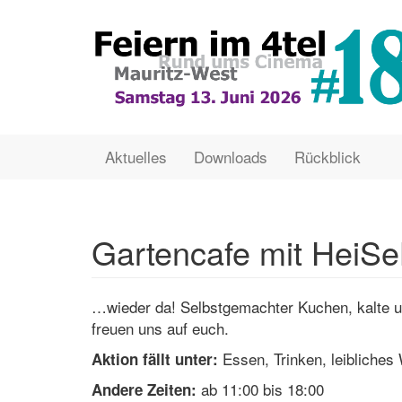
Direkt
zum
Inhalt
Main
User
Aktuelles
Downloads
Rückblick
navigation
account
menu
Gartencafe mit HeiS
…wieder da! Selbstgemachter Kuchen, kalte u
freuen uns auf euch.
Essen, Trinken, leibliches
Aktion fällt unter:
ab 11:00 bis 18:00
Andere Zeiten: