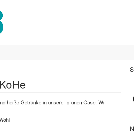
S
eKoHe
nd heiße Getränke in unserer grünen Oase. Wir
 Wohl
N