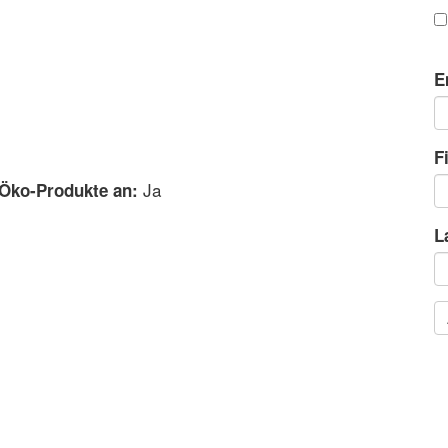
E
F
Ja
 Öko-Produkte an:
L