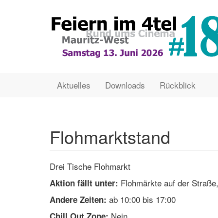
Direkt
zum
Inhalt
Main
User
Aktuelles
Downloads
Rückblick
navigation
account
menu
Flohmarktstand
Drei Tische Flohmarkt
Flohmärkte auf der Straße,
Aktion fällt unter:
ab 10:00 bis 17:00
Andere Zeiten:
Nein
Chill Out Zone: