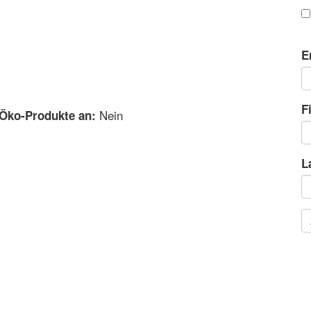
E
F
Nein
 Öko-Produkte an:
L