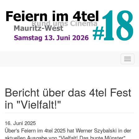
Direkt
zum
Inhalt
Togg
navig
Bericht über das 4tel Fest
in "Vielfalt!"
16. Juni 2025
Über's Feiern im 4tel 2025 hat Werner Szybalski in der
aktuellen Ausgabe von "Vielfalt! Das bunte Münster"